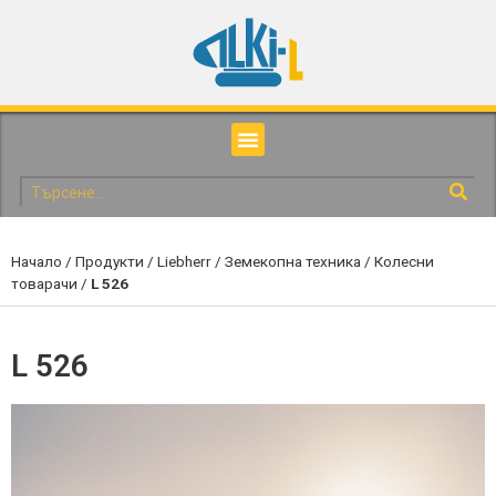
Начало
/
Продукти
/
Liebherr
/
Земекопна техника
/
Колесни
товарачи
/
L 526
L 526